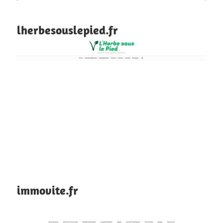
lherbesouslepied.fr
immovite.fr