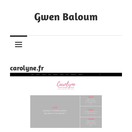
Skip
to
Gwen Baloum
content
Mes
dernières
réalisations
de
site
carolyne.fr
web