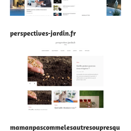
perspectives-jardin.fr
mamanpascommelesautresoupresqu